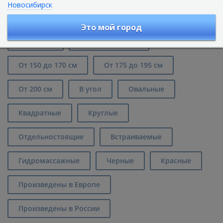
Новосибирск
Акриловые ванны
Это мой город
До 120 см
От 125 до 145 см
От 150 до 170 см
От 175 до 195 см
От 200 см
В угол
Овальные
Квадратные
Круглые
Отдельностоящие
Встраиваемые
Гидромассажные
Черные
Красные
Произведены в Европе
Произведены в России