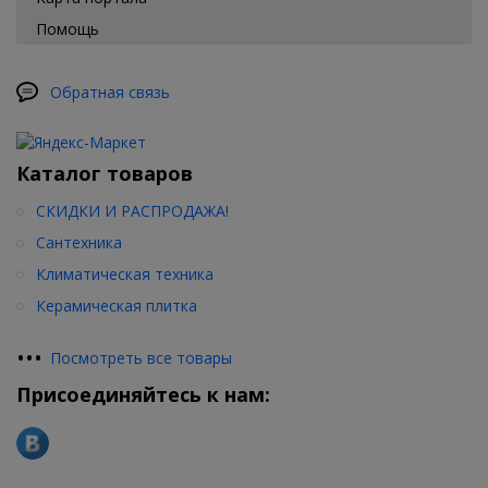
можно
купить в
нашем
интернет-магазине
сантехники
в
Помощь
таких городах как Ростов-на-Дону, Москва, Краснодар, Санкт-
Петербург, Самара, Екатеринбург, Сочи а так же с доставкой в
любую точку России. Ванны в нашем магазине представлены
Обратная связь
такими известными брендами как ALPEN, RADOMIR, APPOLLO,
SSWW, АКВАТЕК, KOLPA-SAN и другими.
Каталог товаров
СКИДКИ И РАСПРОДАЖА!
Сантехника
Климатическая техника
Керамическая плитка
•
•
•
Посмотреть все товары
Присоединяйтесь к нам: