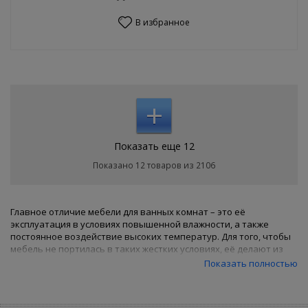
В избранное
+
Показать еще 12
Показано 12 товаров из 2106
Главное отличие мебели для ванных комнат – это её
эксплуатация в условиях повышенной влажности, а также
постоянное воздействие высоких температур. Для того, чтобы
мебель не портилась в таких жестких условиях, её делают из
материалов, устойчивых к влаге и высоким температурам.
Показать полностью
Поэтому материалы, используемые при производстве мебели
для ванных комнат - это искусственный камень,
металлокерамика, дерево (выдерживающее высокую влагу и