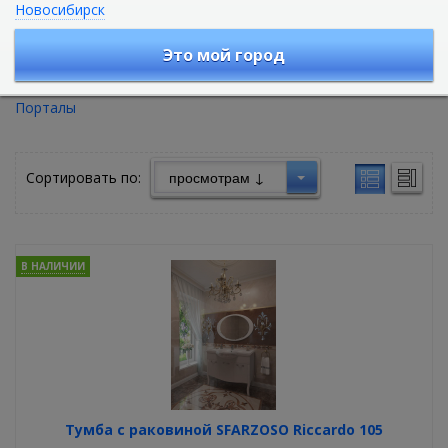
Новосибирск
Мебель для ванной комнаты
Это мой город
Тумбы
Зеркальные шкафы
Зеркала
Пеналы
Шкафы
Порталы
Сортировать по:
В НАЛИЧИИ
Тумба с раковиной SFARZOSO Riccardo 105