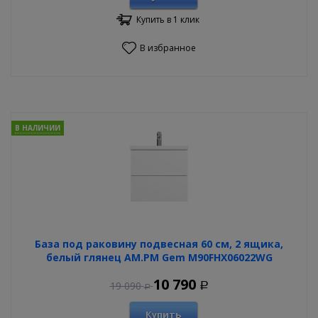
Купить в 1 клик
В избранное
В НАЛИЧИИ
База под раковину подвесная 60 см, 2 ящика,
белый глянец AM.PM Gem M90FHX06022WG
10 790
19 090
Р
Р
Купить