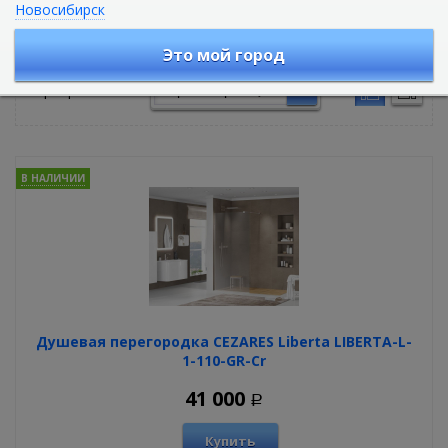
Новосибирск
Душевые перегородки
Это мой город
Сортировать по:
В НАЛИЧИИ
Душевая перегородка CEZARES Liberta LIBERTA-L-
1-110-GR-Cr
41 000
Р
Купить