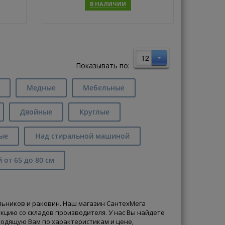
В НАЛИЧИИ
ь
Купить
12
Показывать по:
Медные
Мебельные
Двойные
Круглые
ые
Над стиральной машиной
от 65 до 80 см
ьников и раковин. Наш магазин СантехМега
цию со складов производителя. У нас Вы найдете
ходящую Вам по характеристикам и цене,