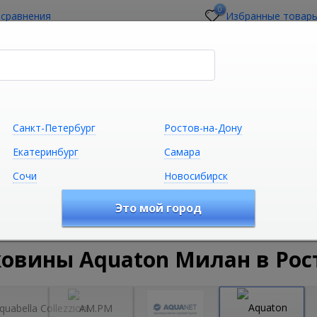
0
 сравнения
Избранные товар
стройщикам
О магазине
Контакты
Санкт-Петербург
Ростов-на-Дону
Екатеринбург
Самара
Сочи
Новосибирск
Сантехника
Климатическая техни
Это мой город
удование
Санфаянс и Керамика
Умывальники и ракови
овины Aquaton Милан в Рос