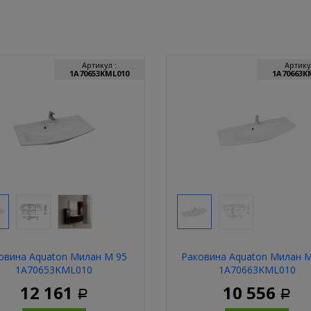
Артикул :
Артику
1A70653KML010
1A70663K
овина Aquaton Милан М 95
Раковина Aquaton Милан 
1A70653KML010
1A70663KML010
12 161
10 556
Р
Р