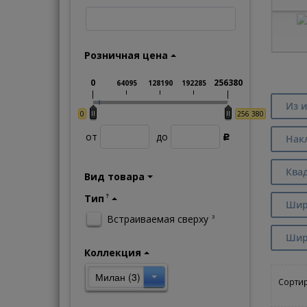
Розничная цена
0
256380
64095
128190
192285
Из и
0
256 380
от
до
Нак
Р
Ква
Вид товара
Тип
?
Шир
Встраиваемая сверху
3
Шири
Коллекция
Милан (3)
Сортир