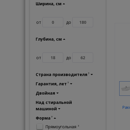
Ширина, см
от
до
Глубина, см
от
до
Страна производителя
?
Гарантия, лет
?
Двойная
Над стиральной
Рак
машиной
Форма
?
Прямоугольная
3