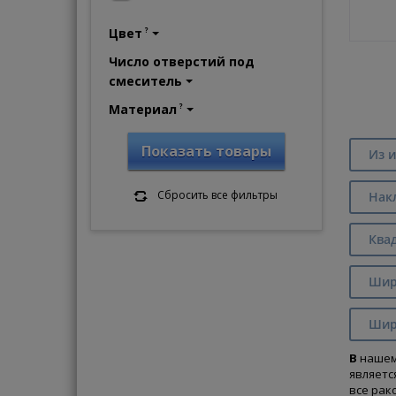
Цвет
?
Число отверстий под
смеситель
Материал
?
Показать товары
Из и
Сбросить все фильтры
Нак
Ква
Шир
Шири
В
наше
являетс
все ра