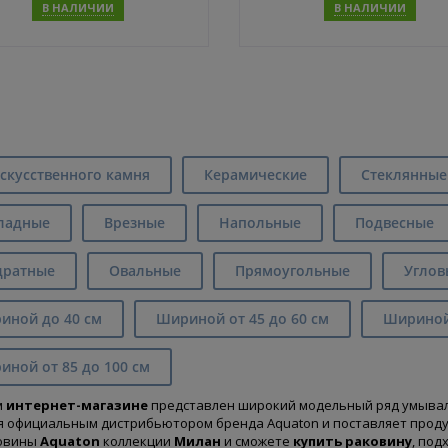
В НАЛИЧИИ
В НАЛИЧИИ
Купить
Купит
скусственного камня
Керамические
Стеклянные
ладные
Врезные
Напольные
Подвесные
дратные
Овальные
Прямоугольные
Углов
иной до 40 см
Шириной от 45 до 60 см
Шириной 
ной от 85 до 100 см
м
интернет-магазине
представлен широкий модельный ряд умывал
я официальным дистрибьютором бренда Aquaton и поставляет продук
ковины
Aquaton
коллекции
Милан
и сможете
купить раковину
, под