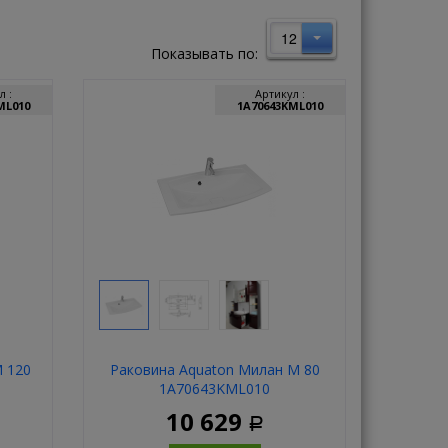
12
Показывать по:
л :
Артикул :
ML010
1A70643KML010
М 120
Раковина Aquaton Милан М 80
1A70643KML010
10 629
Р