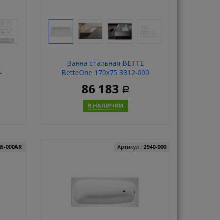
E
Ванна стальная BETTE
-
BetteOne 170x75 3312-000
86 183
Р
В НАЛИЧИИ
ь
Купить
45-000AR
Артикул :
2940-000