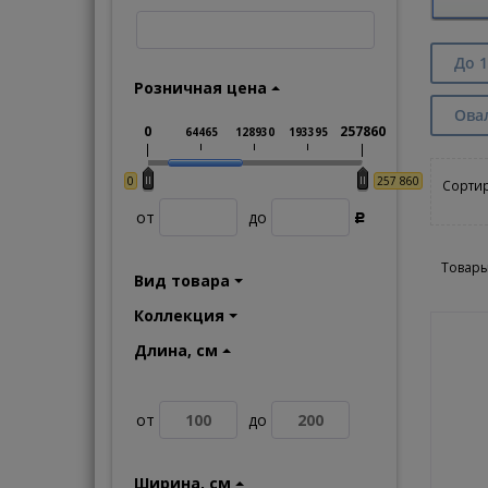
До 1
Розничная цена
Ова
0
257860
64465
128930
193395
0
257 860
Сортир
от
до
Р
Товары
Вид товара
Коллекция
Длина, см
от
до
Ширина, см