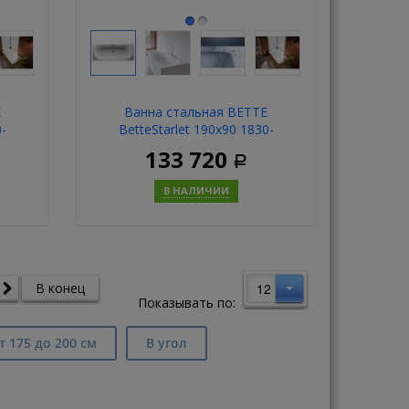
E
Ванна стальная BETTE
0-
BetteStarlet 190x90 1830-
000AR,PLUS
133 720
Р
В НАЛИЧИИ
ь
Купить
12
В конец
Показывать по:
т 175 до 200 см
В угол