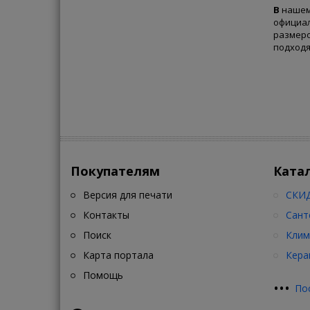
В
наше
официа
размеро
подходя
Покупателям
Ката
Версия для печати
СКИД
Контакты
Сант
Поиск
Клим
Карта портала
Кера
Помощь
•
•
•
По