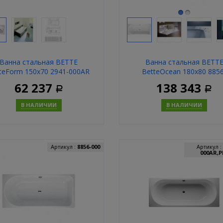
Ванна стальная BETTE
Ванна стальная BETT
teForm 150x70 2941-000AR
BetteOcean 180x80 8856
000AR,PLUS
62 237
138 343
Р
Р
В НАЛИЧИИ
В НАЛИЧИИ
Купить
Купит
Артикул :
8856-000
Артикул :
000AR,