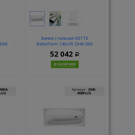
E
Ванна стальная BETTE
00AR
BetteForm 140x70 2940-000
52 042
Р
В НАЛИЧИИ
ь
Купить
8856-
Артикул :
2945-
PLUS
000PLUS