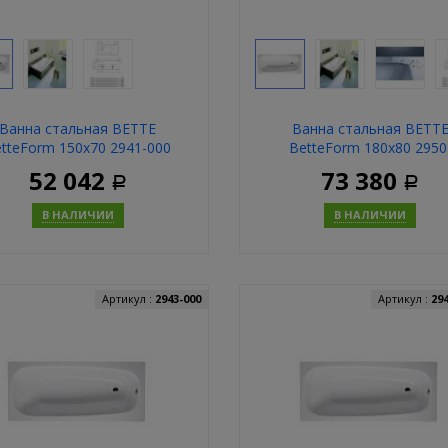
Ванна стальная BETTE
Ванна стальная BETT
tteForm 150x70 2941-000
BetteForm 180x80 2950
000AR,PLUS
52 042
73 380
Р
Р
В НАЛИЧИИ
В НАЛИЧИИ
Купить
Купит
Артикул :
2943-000
Артикул :
29