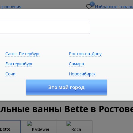
0
 сравнения
Избранные товар
стройщикам
О магазине
Контакты
Санкт-Петербург
Ростов-на-Дону
Екатеринбург
Самара
Сочи
Новосибирск
Сантехника
Климатическая техни
Это мой город
удование
Ванны
Стальные ванны
Стальные ванны Be
льные ванны Bette в Ростов