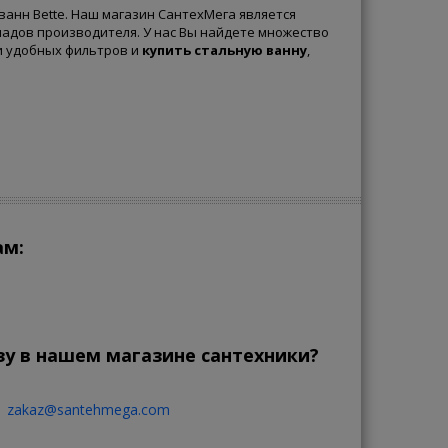
анн Bette. Наш магазин СантехМега является
ладов производителя. У нас Вы найдете множество
и удобных фильтров и
купить стальную ванну
,
ам:
зу в нашем магазине сантехники?
zakaz@santehmega.com