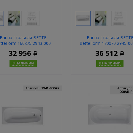
Ванна стальная BETTE
Ванна стальная BETT
tteForm 160x75 2943-000
BetteForm 170x70 2945-0
32 956
36 512
Р
Р
В НАЛИЧИИ
В НАЛИЧИИ
Купить
Купит
Артикул :
2941-000AR
Артикул :
000AR,