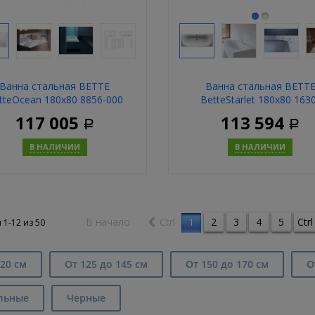
Ванна стальная BETTE
Ванна стальная BETT
tteOcean 180x80 8856-000
BetteStarlet 180x80 163
000AR,PLUS
117 005
113 594
Р
Р
В НАЛИЧИИ
В НАЛИЧИИ
Купить
Купит
В начало
Ctrl
2
3
4
5
Ctrl
1
 1-12 из
50
20 см
От 125 до 145 см
От 150 до 170 см
О
льные
Черные