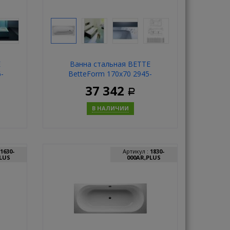
E
Ванна стальная BETTE
-
BetteForm 170x70 2945-
000PLUS
37 342
Р
В НАЛИЧИИ
ь
Купить
1630-
Артикул :
1830-
PLUS
000AR,PLUS