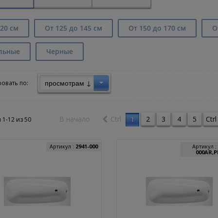
20 см
От 125 до 145 см
От 150 до 170 см
О
льные
Черные
просмотрам ↓
овать по:
В начало
Ctrl
2
3
4
5
Ctrl
1
 1-12 из
50
Артикул :
2941-000
Артикул :
000AR,