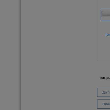
Be
Товары
До 1
Ова