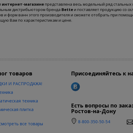
м
интернет-магазине
представлена весь модельный ряд стальных в
льным дистрибьютором бренда
Bette
и поставляет продукцию со ск
в и форм ванн этого производителя и сможете отобрать при помощ
щую Вам по характеристикам и цене.
лог товаров
Присоединяйтесь к н
КИ И РАСПРОДАЖА!
ехника
атическая техника
Есть вопросы по зака
мическая плитка
Ростов-на-Дону
8-800-350-50-54
смотреть все товары